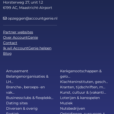
Horsterweg 27, unit 1.2
6199 AC, Maastricht-Airport
opzeggen@accountgenie.nl
Partner websites
Over AccountGenie
Contact
Ik wil AccountGenie helpen
Blog
Amusement
Kerkgenootschappen &
Belangenorganisaties &
gelo...
LH...
Klachteninstituten, gesch...
Branche-, beroeps- en
Kranten, tijdschriften, m...
vak...
Kunst, cultuur & (vakanti...
Businessclubs & flexplekk...
Loterijen & kansspelen
Dating sites
Muziek
Diversen & overig
Nutsbedrijven
Erotiek
Opleidingen, cursussen, t...