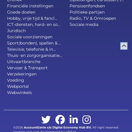
Financiële instellingen
Pensioenfondsen
Goede doelen
Politieke partijen
Hobby, vrije tijd & fancl...
Radio, TV & Omroepen
ICT-diensten, hard- en so...
Sociale media
Juridisch
Sociale voorzieningen
Sport(bonden), spellen & ...
Televisie, telefonie & in...
Thuis- en zorgorganisatie...
Uitvaartbranche
Vervoer & Transport
Verzekeringen
Voeding
Webportal
Webwinkels
©2026
AccountGenie c/o
Digital Economy Hub BV
.
All right reserved.
Hosting and web development by 4BIS.nl