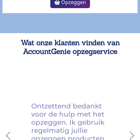
Opzeggen
Wat onze klanten vinden van
AccountGenie opzegservice
Ontzettend bedankt
voor de hulp met het
opzeggen. Ik gebruik
regelmatig jullie
opzeggen producten.
Previous
Ne