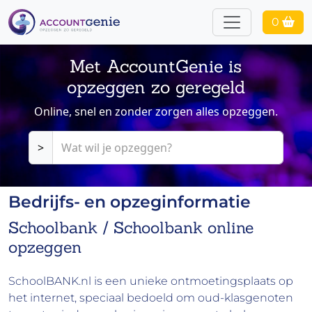
0
Met AccountGenie is
opzeggen zo geregeld
Online, snel en zonder zorgen alles opzeggen.
>
Bedrijfs- en opzeginformatie
Schoolbank / Schoolbank online
opzeggen
SchoolBANK.nl is een unieke ontmoetingsplaats op
het internet, speciaal bedoeld om oud-klasgenoten