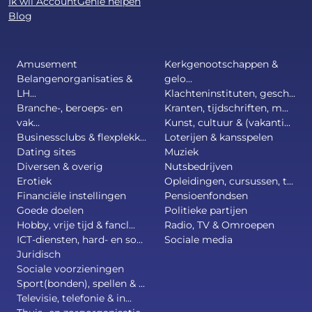
Ik wil AccountGenie helpen
Blog
Amusement
Kerkgenootschappen &
Belangenorganisaties &
gelo...
LH...
Klachteninstituten, gesch...
Branche-, beroeps- en
Kranten, tijdschriften, m...
vak...
Kunst, cultuur & (vakanti...
Businessclubs & flexplekk...
Loterijen & kansspelen
Dating sites
Muziek
Diversen & overig
Nutsbedrijven
Erotiek
Opleidingen, cursussen, t...
Financiële instellingen
Pensioenfondsen
Goede doelen
Politieke partijen
Hobby, vrije tijd & fancl...
Radio, TV & Omroepen
ICT-diensten, hard- en so...
Sociale media
Juridisch
Sociale voorzieningen
Sport(bonden), spellen & ...
Televisie, telefonie & in...