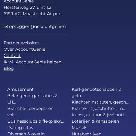
AccountGenie
Horsterweg 27, unit 1.2
6199 AC, Maastricht-Airport
opzeggen@accountgenie.nl
Partner websites
Over AccountGenie
Contact
Ik wil AccountGenie helpen
Blog
Amusement
Kerkgenootschappen &
Belangenorganisaties &
gelo...
LH...
Klachteninstituten, gesch...
Branche-, beroeps- en
Kranten, tijdschriften, m...
vak...
Kunst, cultuur & (vakanti...
Businessclubs & flexplekk...
Loterijen & kansspelen
Dating sites
Muziek
Diversen & overig
Nutsbedrijven