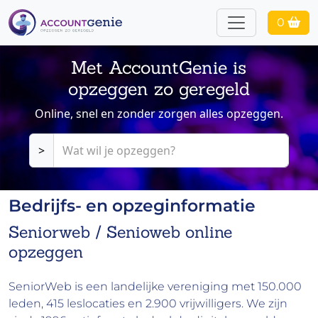
0
Met AccountGenie is
opzeggen zo geregeld
Online, snel en zonder zorgen alles opzeggen.
>
Bedrijfs- en opzeginformatie
Seniorweb / Senioweb online
opzeggen
SeniorWeb is een landelijke vereniging met 150.000
leden, 415 leslocaties en 2.900 vrijwilligers. We zijn