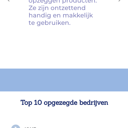
opzeggen producten.
Previous
Ne
Ze zijn ontzettend
handig en makkelijk
te gebruiken.
Top 10 opgezegde bedrijven