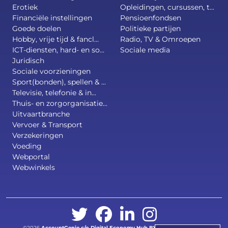
Erotiek
Opleidingen, cursussen, t...
Financiële instellingen
Pensioenfondsen
Goede doelen
Politieke partijen
Hobby, vrije tijd & fancl...
Radio, TV & Omroepen
ICT-diensten, hard- en so...
Sociale media
Juridisch
Sociale voorzieningen
Sport(bonden), spellen & ...
Televisie, telefonie & in...
Thuis- en zorgorganisatie...
Uitvaartbranche
Vervoer & Transport
Verzekeringen
Voeding
Webportal
Webwinkels
©2026
AccountGenie c/o
Digital Economy Hub BV
.
All right reserved.