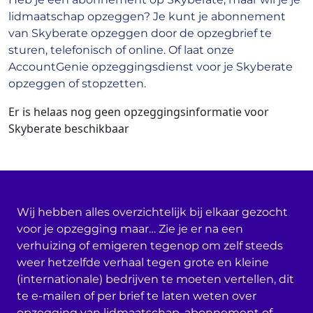
lidmaatschap opzeggen? Je kunt je abonnement
van Skyberate opzeggen door de opzegbrief te
sturen, telefonisch of online. Of laat onze
AccountGenie opzeggingsdienst voor je Skyberate
opzeggen of stopzetten.
Er is helaas nog geen opzeggingsinformatie voor
Skyberate beschikbaar
Wij hebben alles overzichtelijk bij elkaar gezocht
voor je opzegging maar… Zie je er na een
verhuizing of emigeren tegenop om zelf steeds
weer hetzelfde verhaal tegen grote en kleine
(internationale) bedrijven te moeten vertellen, dit
te e-mailen of per brief te laten weten over
opzegging van lidmaatschap, abonnement of