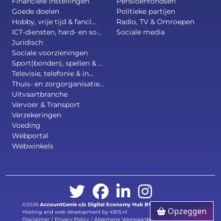
Financiële instellingen
Pensioenfondsen
Goede doelen
Politieke partijen
Hobby, vrije tijd & fancl...
Radio, TV & Omroepen
ICT-diensten, hard- en so...
Sociale media
Juridisch
Sociale voorzieningen
Sport(bonden), spellen & ...
Televisie, telefonie & in...
Thuis- en zorgorganisatie...
Uitvaartbranche
Vervoer & Transport
Verzekeringen
Voeding
Webportal
Webwinkels
©2026
AccountGenie c/o
Digital Economy Hub BV
.
All right reserved.
Opzeggen
Hosting and web development by 4BIS.nl
Disclaimer
/
Privacy Policy
/
Algemene Voorwaarden