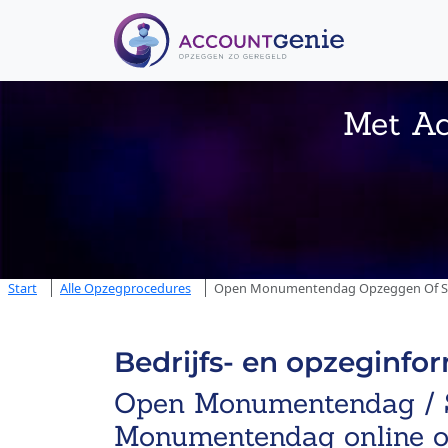
Met Ac
Start
Alle Opzegprocedures
Open Monumentendag Opzeggen Of Stop
Bedrijfs- en opzeginfo
Open Monumentendag / S
Monumentendag online 