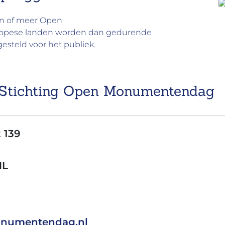
n of meer
Open
Europese landen worden dan gedurende
esteld voor het publiek.
Stichting Open Monumentendag
 139
NL
numentendag.nl