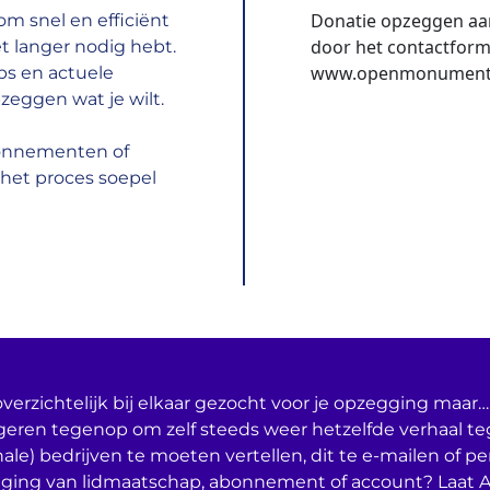
Donatie opzeggen aa
m snel en efficiënt
door het contactformul
t langer nodig hebt.
www.openmonumente
ps en actuele
zeggen wat je wilt.
bonnementen of
het proces soepel
verzichtelijk bij elkaar gezocht voor je opzegging maar… 
geren tegenop om zelf steeds weer hetzelfde verhaal t
nale) bedrijven te moeten vertellen, dit te e-mailen of per
ging van lidmaatschap, abonnement of account? Laat 