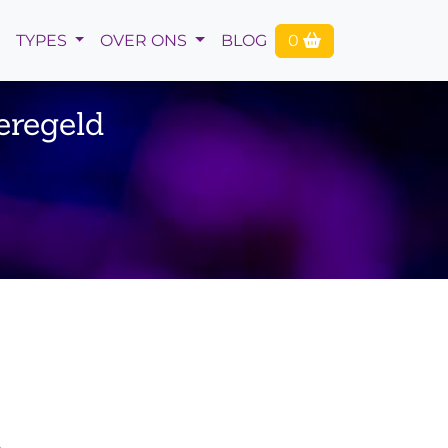
TYPES
OVER ONS
BLOG
0
eregeld