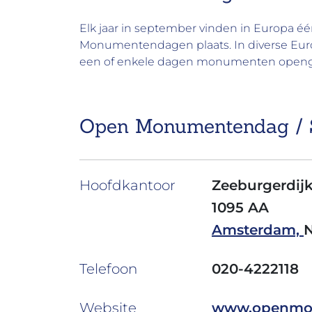
Elk jaar in
september
vinden in
Europa
éé
Monumentendagen
plaats. In diverse 
een of enkele dagen
monumenten
openg
Open Monumentendag / 
Hoofdkantoor
Zeeburgerdijk
1095 AA
Amsterdam,
Telefoon
020-4222118
Website
www.openmo