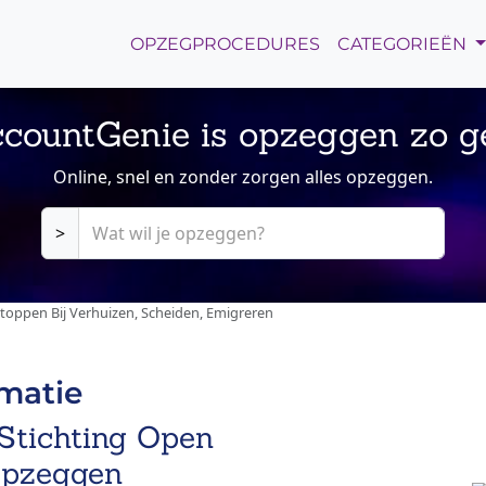
OPZEGPROCEDURES
CATEGORIEËN
countGenie is opzeggen zo g
Online, snel en zonder zorgen alles opzeggen.
>
pen Bij Verhuizen, Scheiden, Emigreren
rmatie
tichting Open
opzeggen