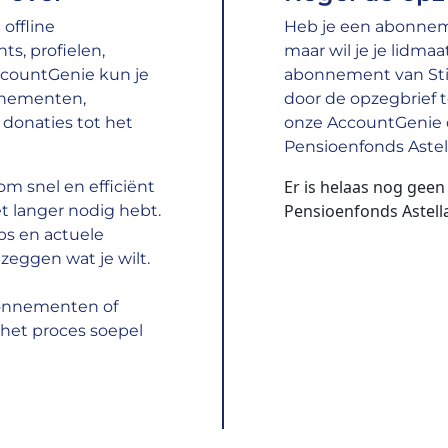
offline
Heb je een abonneme
s, profielen,
maar wil je je lidma
ccountGenie kun je
abonnement van Sti
nnementen,
door de opzegbrief te
donaties tot het
onze AccountGenie o
Pensioenfonds Astel
Er is helaas nog geen
m snel en efficiënt
Pensioenfonds Astell
t langer nodig hebt.
ps en actuele
zeggen wat je wilt.
bonnementen of
het proces soepel