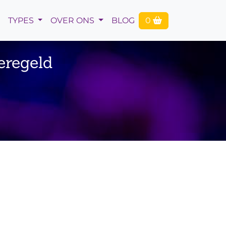
TYPES
OVER ONS
BLOG
0
eregeld