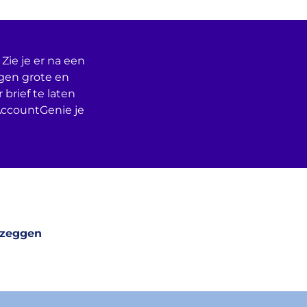
Zie je er na een
egen grote en
 brief te laten
AccountGenie je
pzeggen