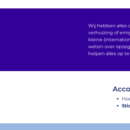
Wij hebben alles o
verhuizing of emi
kleine (internatio
weten over opzeg
helpen alles op te
Acco
Hoe
Sti