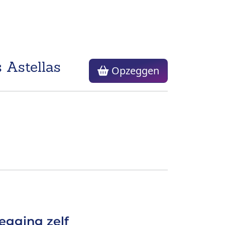
 Astellas
Opzeggen
egging zelf