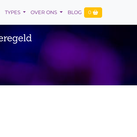
TYPES
OVER ONS
BLOG
0
eregeld