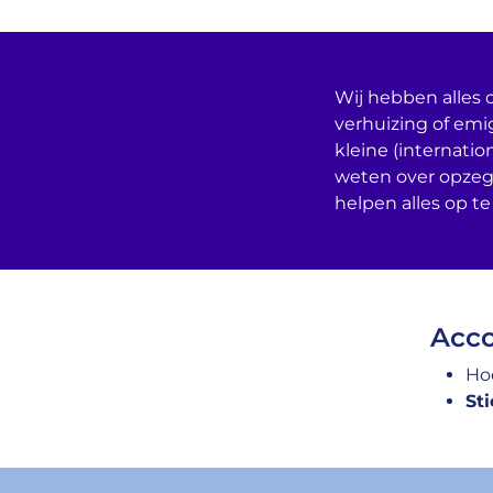
Wij hebben alles o
verhuizing of emi
kleine (internatio
weten over opzeg
helpen alles op te
Acco
Ho
St