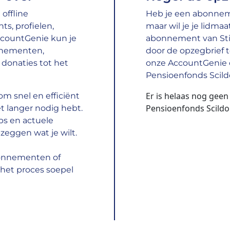
offline
Heb je een abonneme
s, profielen,
maar wil je je lidma
ccountGenie kun je
abonnement van Sti
nnementen,
door de opzegbrief te
donaties tot het
onze AccountGenie o
Pensioenfonds Scild
Er is helaas nog geen
m snel en efficiënt
Pensioenfonds Scildo
t langer nodig hebt.
ps en actuele
zeggen wat je wilt.
bonnementen of
het proces soepel