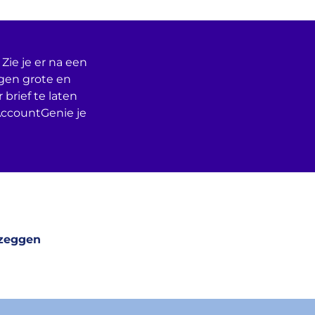
Zie je er na een
egen grote en
 brief te laten
AccountGenie je
pzeggen