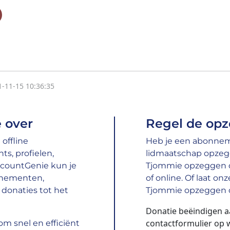
1-11-15 10:36:35
 over
Regel de opz
offline
Heb je een abonneme
s, profielen,
lidmaatschap opzeg
ccountGenie kun je
Tjommie opzeggen do
nnementen,
of online. Of laat o
donaties tot het
Tjommie opzeggen o
Donatie beëindigen a
contactformulier op
m snel en efficiënt