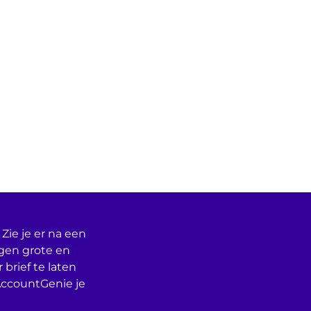
Zie je er na een
egen grote en
 brief te laten
AccountGenie je