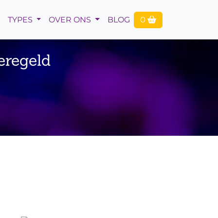
TYPES
OVER ONS
BLOG
0
eregeld