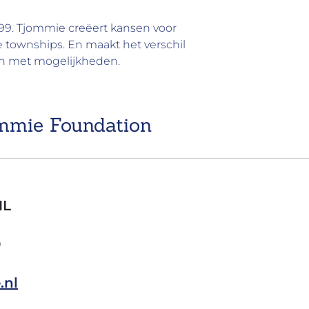
999. Tjommie creëert kansen voor
e townships. En maakt het verschil
en met mogelijkheden.
ommie Foundation
NL
0
.nl