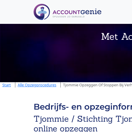
Met Ac
Start
Alle Opzegprocedures
Tjommie Opzeggen Of Stoppen Bij Verh
Bedrijfs- en opzeginfo
Tjommie / Stichting Tj
online opzeggen