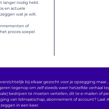
t langer nodig hebt.
ps en actuele
zeggen wat je wilt.
bonnementen of
het proces soepel
verzichtelijk bij elkaar gezocht voor je opzegging maar… 
geren tegenop om zelf steeds weer hetzelfde verhaal t
nale) bedrijven te moeten vertellen, dit te e-mailen of per
ging van lidmaatschap, abonnement of account? Laat 
 zeggen in een keer.