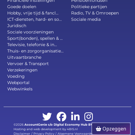
Financiële instellingen
Pensioenfondsen
Goede doelen
Politieke partijen
Hobby, vrije tijd & fancl...
Radio, TV & Omroepen
ICT-diensten, hard- en so...
Sociale media
Juridisch
Sociale voorzieningen
Sport(bonden), spellen & ...
Televisie, telefonie & in...
Thuis- en zorgorganisatie...
Uitvaartbranche
Vervoer & Transport
Verzekeringen
Voeding
Webportal
Webwinkels
©2026
AccountGenie c/o
Digital Economy Hub BV
.
All right reserved.
Opzeggen
Hosting and web development by 4BIS.nl
Disclaimer
/
Privacy Policy
/
Algemene Voorwaarden