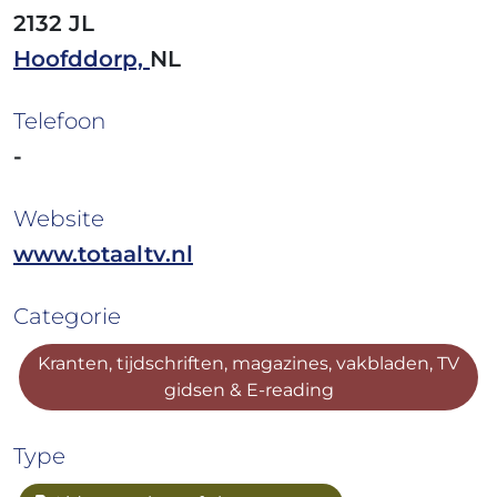
2132 JL
Hoofddorp,
NL
Telefoon
-
Website
www.totaaltv.nl
Categorie
Kranten, tijdschriften, magazines, vakbladen, TV
gidsen & E-reading
Type