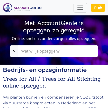
0
Met AccountGenie is
opzeggen zo geregeld
Online, snel en zonder zorgen alles opzeggen.
>
Bedrijfs- en opzeginformatie
Trees for All / Trees for All Stichting
online opzeggen
Wij planten bomen en compenseren je CO2 uitstoot
via duurzame bosprojecten in Nederland en het