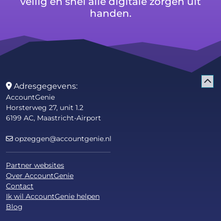
veilig en snel alle digitale zorgen uit
handen.
Adresgegevens:
AccountGenie
Horsterweg 27, unit 1.2
6199 AC, Maastricht-Airport
opzeggen@accountgenie.nl
Partner websites
Over AccountGenie
Contact
Ik wil AccountGenie helpen
Blog