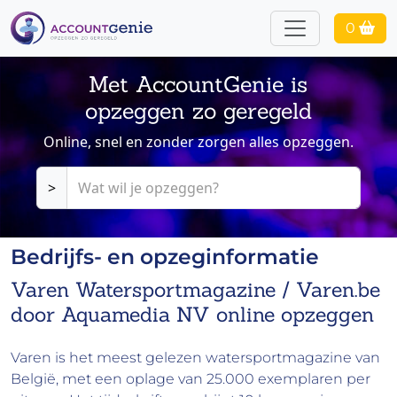
0
Met AccountGenie is
opzeggen zo geregeld
Online, snel en zonder zorgen alles opzeggen.
>
Bedrijfs- en opzeginformatie
Varen Watersportmagazine / Varen.be
door Aquamedia NV online opzeggen
Varen is het meest gelezen watersportmagazine van
België, met een oplage van 25.000 exemplaren per