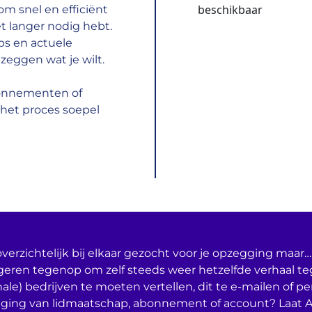
beschikbaar
m snel en efficiënt
t langer nodig hebt.
ps en actuele
zeggen wat je wilt.
bonnementen of
het proces soepel
verzichtelijk bij elkaar gezocht voor je opzegging maar… 
geren tegenop om zelf steeds weer hetzelfde verhaal t
nale) bedrijven te moeten vertellen, dit te e-mailen of per
ging van lidmaatschap, abonnement of account? Laat 