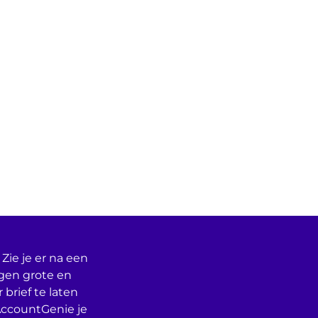
Zie je er na een
egen grote en
 brief te laten
AccountGenie je