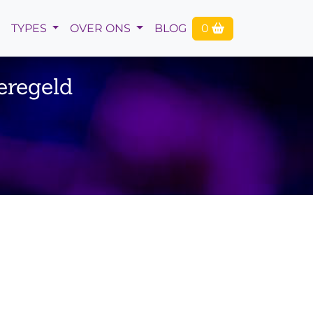
TYPES
OVER ONS
BLOG
0
eregeld