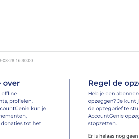
8-08-28 16:30:00
 over
Regel de opz
offline
Heb je een abonneme
s, profielen,
opzeggen? Je kunt 
ccountGenie kun je
de opzegbrief te stur
nnementen,
AccountGenie opzegg
donaties tot het
stopzetten.
Er is helaas nog gee