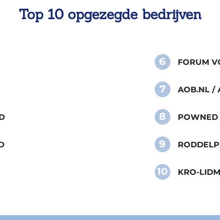
Top 10 opgezegde bedrijven
6
FORUM VO
7
AOB.NL 
8
D
POWNED
9
D
RODDELP
10
KRO-LID