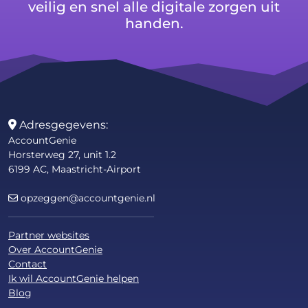
veilig en snel alle digitale zorgen uit
handen.
Adresgegevens:
AccountGenie
Horsterweg 27, unit 1.2
6199 AC, Maastricht-Airport
opzeggen@accountgenie.nl
Partner websites
Over AccountGenie
Contact
Ik wil AccountGenie helpen
Blog