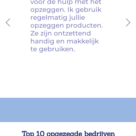
voor de hulp met het
opzeggen. Ik gebruik
regelmatig jullie
opzeggen producten.
Previous
Ne
Ze zijn ontzettend
handig en makkelijk
te gebruiken.
Top 10 opgezegde bedrijven