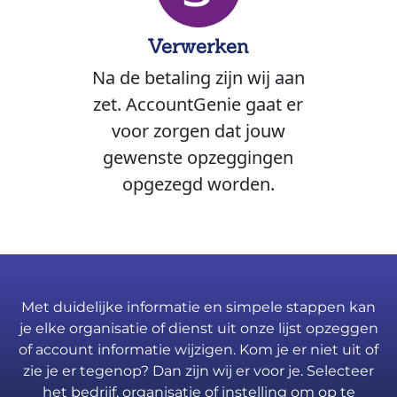
Verwerken
Na de betaling zijn wij aan
zet. AccountGenie gaat er
voor zorgen dat jouw
gewenste opzeggingen
opgezegd worden.
Met duidelijke informatie en simpele stappen kan
je elke organisatie of dienst uit onze lijst opzeggen
of account informatie wijzigen. Kom je er niet uit of
zie je er tegenop? Dan zijn wij er voor je. Selecteer
het bedrijf, organisatie of instelling om op te