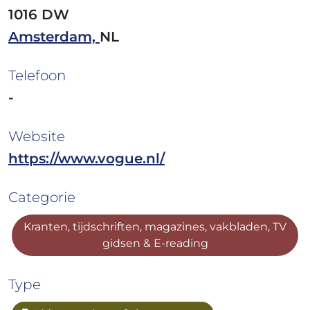
1016 DW
Amsterdam,
NL
Telefoon
-
Website
https://www.vogue.nl/
Categorie
Kranten, tijdschriften, magazines, vakbladen, TV
gidsen & E-reading
Type