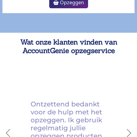
Opzeggen
Wat onze klanten vinden van
AccountGenie opzegservice
Ontzettend bedankt
voor de hulp met het
opzeggen. Ik gebruik
regelmatig jullie
opzeggen producten.
Previous
Ne