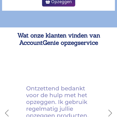
Opzeggen
Wat onze klanten vinden van
AccountGenie opzegservice
Ontzettend bedankt
voor de hulp met het
opzeggen. Ik gebruik
regelmatig jullie
opzeggen producten.
Previous
Ne