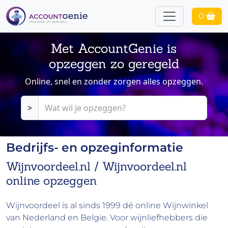
0
Met AccountGenie is
opzeggen zo geregeld
Online, snel en zonder zorgen alles opzeggen.
>
Bedrijfs- en opzeginformatie
Wijnvoordeel.nl / Wijnvoordeel.nl
online opzeggen
Wijnvoordeel is al sinds 1999 dé online Wijnwinkel
van Nederland en Belgie. Voor wijnliefhebbers die