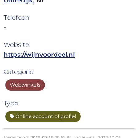
Gorredijk,
NL
Telefoon
-
Website
https://wijnvoordeel.nl
Categorie
Webwinkels
Type
Online account of profiel
toegevoegd: 2018-09-19 20:55:36
,
gewijzigd: 2022-10-06