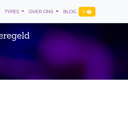
TYPES
OVER ONS
BLOG
0
eregeld