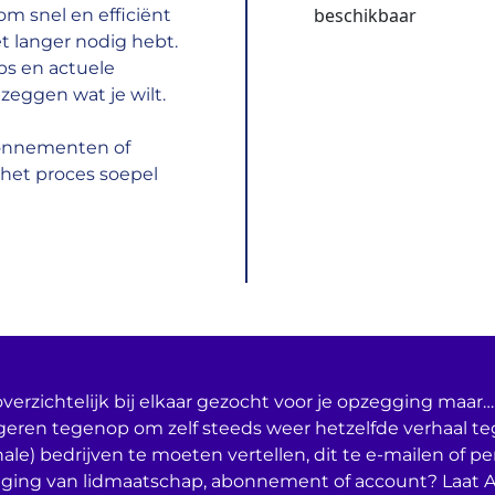
beschikbaar
m snel en efficiënt
t langer nodig hebt.
ps en actuele
zeggen wat je wilt.
bonnementen of
het proces soepel
verzichtelijk bij elkaar gezocht voor je opzegging maar… 
geren tegenop om zelf steeds weer hetzelfde verhaal t
nale) bedrijven te moeten vertellen, dit te e-mailen of per
ging van lidmaatschap, abonnement of account? Laat 