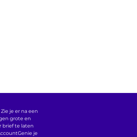
Zie je er na een
egen grote en
 brief te laten
AccountGenie je