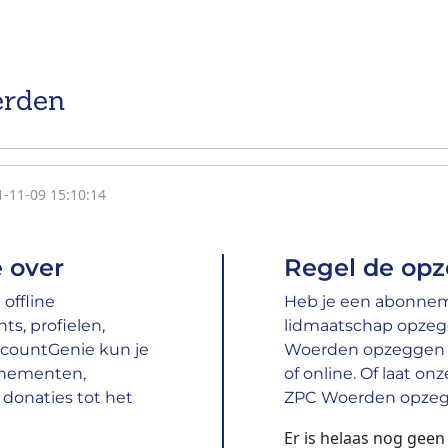
erden
1-11-09 15:10:14
 over
Regel de opz
offline
Heb je een abonneme
s, profielen,
lidmaatschap opzeg
ccountGenie kun je
Woerden opzeggen do
nnementen,
of online. Of laat o
donaties tot het
ZPC Woerden opzegg
Er is helaas nog gee