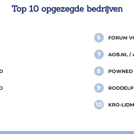
Top 10 opgezegde bedrijven
6
FORUM VO
7
AOB.NL 
8
D
POWNED
9
D
RODDELP
10
KRO-LID