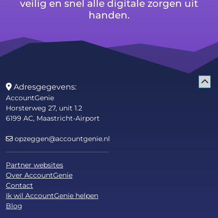
veilig en snel alle digitale zorgen uit
handen.
Adresgegevens:
AccountGenie
Horsterweg 27, unit 1.2
6199 AC, Maastricht-Airport
opzeggen@accountgenie.nl
Partner websites
Over AccountGenie
Contact
Ik wil AccountGenie helpen
Blog