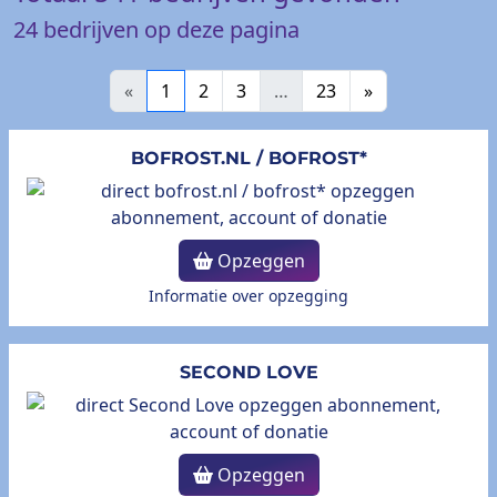
24
bedrijven op deze pagina
«
1
2
3
…
23
»
BOFROST.NL / BOFROST*
Opzeggen
Informatie over opzegging
SECOND LOVE
Opzeggen