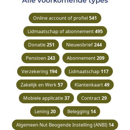
Alle voorkomende types
Online account of profiel
541
Lidmaatschap of abonnement
495
Donatie
251
Nieuwsbrief
244
Pensioen
243
Abonnement
209
Verzekering
194
Lidmaatschap
117
Zakelijk en Werk
57
Klantenkaart
49
Mobiele applicatie
37
Contract
29
Lening
20
Belegging
14
Algemeen Nut Beogende Instelling (ANBI)
14